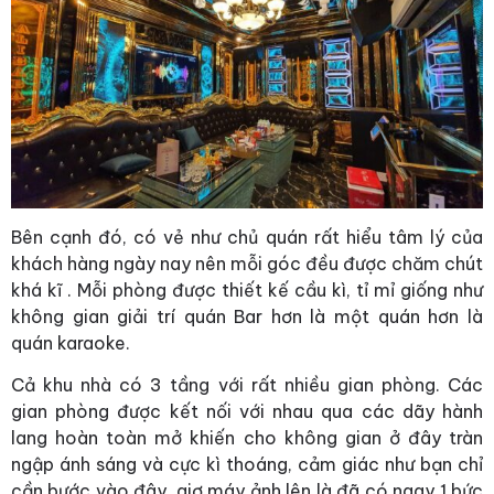
Bên cạnh đó, có vẻ như chủ quán rất hiểu tâm lý của
khách hàng ngày nay nên mỗi góc đều được chăm chút
khá kĩ . Mỗi phòng được thiết kế cầu kì, tỉ mỉ giống như
không gian giải trí quán Bar hơn là một quán hơn là
quán karaoke.
Cả khu nhà có 3 tầng với rất nhiều gian phòng. Các
gian phòng được kết nối với nhau qua các dãy hành
lang hoàn toàn mở khiến cho không gian ở đây tràn
ngập ánh sáng và cực kì thoáng, cảm giác như bạn chỉ
cần bước vào đây, giơ máy ảnh lên là đã có ngay 1 bức