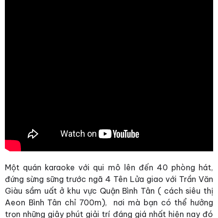
Một quán karaoke với qui mô lên đến 40 phòng hát,
đứng sừng sững trước ngã 4 Tên Lửa giao với Trần Văn
Giàu sầm uất ở khu vực Quận Bình Tân ( cách siêu thị
Aeon Bình Tân chỉ 700m), nơi mà bạn có thể hưởng
trọn những giây phút giải trí đáng giá nhất hiện nay đó