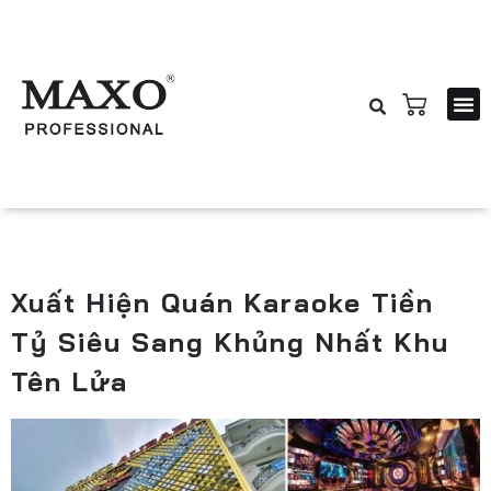
Về Chúng T
Sản
Giải P
Dịch V
Báo Giá 
Dự Án Tiê
Tin T
Liên H
Xuất Hiện Quán Karaoke Tiền
Tỷ Siêu Sang Khủng Nhất Khu
Tên Lửa