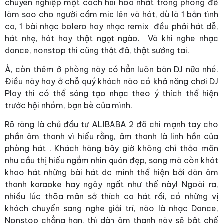
chuyên nghiệp một cách hài hòa nhất trong phòng để
làm sao cho người cầm mic lên và hát, dù là 1 bản tình
ca, 1 bài nhạc bolero hay nhạc remix đều phải hát dễ,
hát nhẹ, hát hay thật ngọt ngào. Và khi nghe nhạc
dance, nonstop thì cũng thật đã, thật sướng tai.
À, còn thêm ở phòng này có hẳn luôn bàn DJ nữa nhé.
Điều này hay ở chỗ quý khách nào có khả năng chơi DJ
Play thì có thể sáng tạo nhạc theo ý thích thể hiện
trước hội nhóm, bạn bè của mình.
Rõ ràng là chủ đầu tư ALIBABA 2 đã chi mạnh tay cho
phần âm thanh vì hiểu rằng, âm thanh là linh hồn của
phòng hát . Khách hàng bây giờ không chỉ thỏa mãn
nhu cầu thị hiếu ngắm nhìn quán đẹp, sang mà còn khát
khao hát những bài hát do mình thể hiện bởi dàn âm
thanh karaoke hay ngây ngất như thế này! Ngoài ra,
nhiều lúc thõa mãn sở thích ca hát rồi, có những vị
khách chuyển sang nghe giải trí, nào là nhạc Dance,
Nonstop chẳng hạn, thì dàn âm thanh này sẽ bật chế