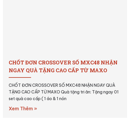
CHỐT ĐƠN CROSSOVER SỐ MXC48 NHẬN
NGAY QUÀ TẶNG CAO CẤP TỪ MAXO
CHỐT ĐƠN CROSSOVER SỐ MXC48 NHẬN NGAY QUÀ
TẶNG CAO CẤP TỪ MAXO Quà tặng tri ân: Tặng ngay 01
set quà cao cấp ( 1 áo & 1 nón
Xem Thêm »