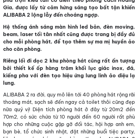
pha trộn kiểu tân cổ điển theo phong cách Hoàng
Gia, được lấy từ cảm hứng sáng tạo bất tận khiến
ALIBABA 2 lộng lẫy đến choáng ngợp.
Hệ thống ánh sáng màn hình led bản, đèn moving,
beam, laser tối tân nhất cũng được trang bị đầy đủ
cho mỗi phòng hát, để tạo thêm sự ma mị huyền ảo
cho căn phòng.
Riêng lối đi dọc 2 khu phòng hát cũng rất ấn tượng
bởi thiết kế ốp hàng trăm khối lục giác inox, đá,
kiếng pha với đèn tạo hiệu ứng lung linh ảo diệu lạ
lung.
ALIBABA 2 ra đời, quy mô lên tới 40 phòng hát rộng rãi
thoáng mát, sạch sẽ đến ngay cả toilet thôi cũng đẹp
nữa quý vị! Diện tích phòng hát ở đây từ 20m2 đến
70m2, có sức chứa từ 10 người đến 60 người rất phù
hợp cho những cuộc gặp gỡ đối tác, hội hợp anh em,
bạn bè, tổ chức sinh nhật, đặt những buổi tiệc party,