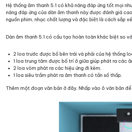
Hệ thống âm thanh 5.1 có khả năng đáp ứng tốt mọi nhu c
năng đáp ứng của dàn âm thanh này được đánh giá cao h
nguồn phim, nhạc chất lượng và đặc biệt là cách sắp xế
Dàn âm thanh 5.1 có cấu tạo hoàn toàn khác biệt so với
2 loa trước được bố bên trái và phải của hệ thống lo
1 loa trung tâm được bố trí ở giữa giúp phát ra các â
2 loa vòm phát ra các hiệu ứng đi kèm.
1 loa siêu trầm phát ra âm thanh có tần số thấp.
Thêm một đoạn văn bản ở đây. Nhấp vào ô văn bản để 