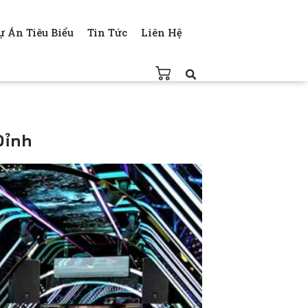
ự Án Tiêu Biểu
Tin Tức
Liên Hệ
Đỉnh