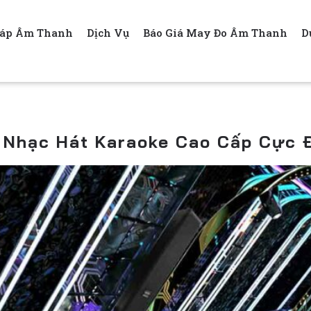
háp Âm Thanh
Dịch Vụ
Báo Giá May Đo Âm Thanh
D
Nhạc Hát Karaoke Cao Cấp Cực 